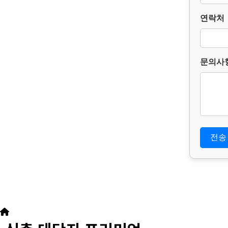
연락처
3. 개
본 홈페
다.
단, 다
– 보존 
문의사
– 보존
– 보존 
4. 부
위 개인
심고객