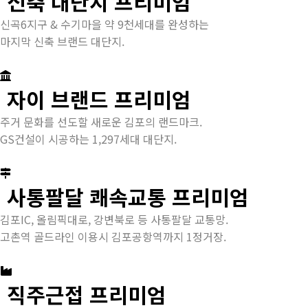
신축 대단지 프리미엄
신곡6지구 & 수기마을 약 9천세대를 완성하는
마지막 신축 브랜드 대단지.
자이 브랜드 프리미엄
주거 문화를 선도할 새로운 김포의 랜드마크.
GS건설이 시공하는 1,297세대 대단지.
사통팔달 쾌속교통 프리미엄
김포IC, 올림픽대로, 강변북로 등 사통팔달 교통망.
고촌역 골드라인 이용시 김포공항역까지 1정거장.
직주근접 프리미엄